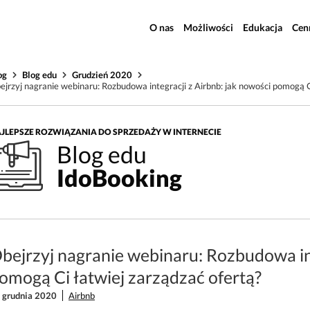
O nas
Możliwości
Edukacja
Cen
og
Blog edu
Grudzień 2020
ejrzyj nagranie webinaru: Rozbudowa integracji z Airbnb: jak nowości pomogą C
JLEPSZE ROZWIĄZANIA DO SPRZEDAŻY W INTERNECIE
Blog edu
IdoBooking
bejrzyj nagranie webinaru: Rozbudowa int
omogą Ci łatwiej zarządzać ofertą?
 grudnia 2020
Airbnb