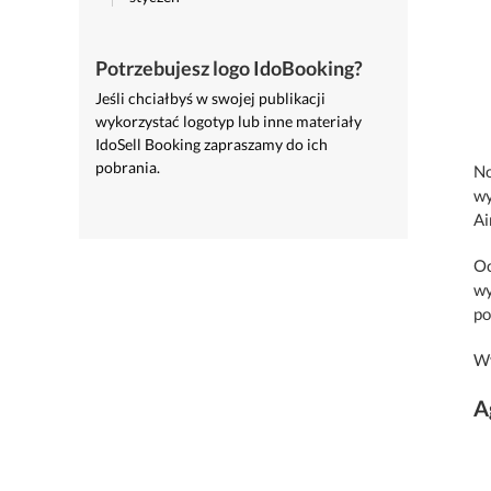
Potrzebujesz logo IdoBooking?
Jeśli chciałbyś w swojej publikacji
wykorzystać logotyp lub inne materiały
IdoSell Booking zapraszamy do ich
pobrania.
No
wy
Ai
Oc
wy
po
Wy
A