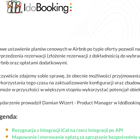
we ustawienie planów cenowych w Airbnb po typie oferty pozwoli n
przedzenia rezerwacji (złożenie rezerwacji z dokładnością do wybran
rbnb oraz opłatami dodatkowymi.
zywiście zdajemy sobie sprawę, że obecnie możliwości przyjmowania
korzystania tego czasu na zaktualizowanie konfiguracji oraz zbudowan
może w przyszłości w większym stopniu wykorzystać potencjał obie
darzenie prowadził Damian Wizert - Product Manager w IdoBookin
genda:
Rezygnacja z integracji iCal na rzecz integracji po API
Mapowanie i sterowanie opłatą za sprzątanie bezpośrednio