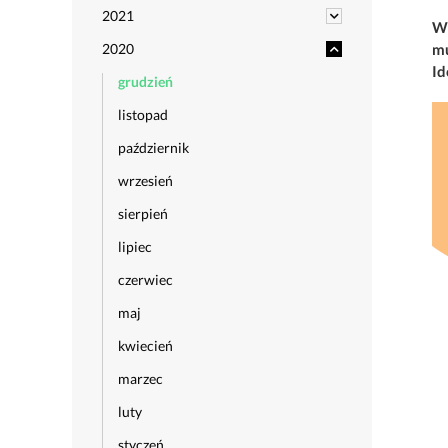
2021
W 
2020
mu
Id
grudzień
listopad
październik
wrzesień
sierpień
lipiec
czerwiec
maj
kwiecień
marzec
luty
styczeń