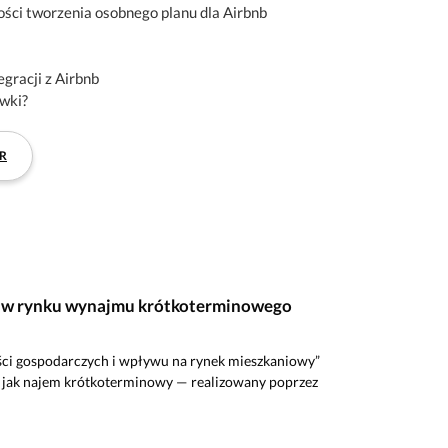
ości tworzenia osobnego planu dla Airbnb
egracji z Airbnb
awki?
R
ał w rynku wynajmu krótkoterminowego
yści gospodarczych i wpływu na rynek mieszkaniowy”
, jak najem krótkoterminowy — realizowany poprzez