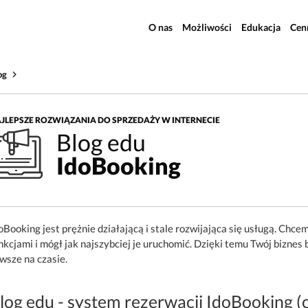
O nas
Możliwości
Edukacja
Cen
og
JLEPSZE ROZWIĄZANIA DO SPRZEDAŻY W INTERNECIE
Blog edu
IdoBooking
oBooking jest prężnie działającą i stale rozwijająca się usługą. Chc
nkcjami i mógł jak najszybciej je uruchomić. Dzięki temu Twój biznes b
wsze na czasie.
log edu - system rezerwacji IdoBooking 