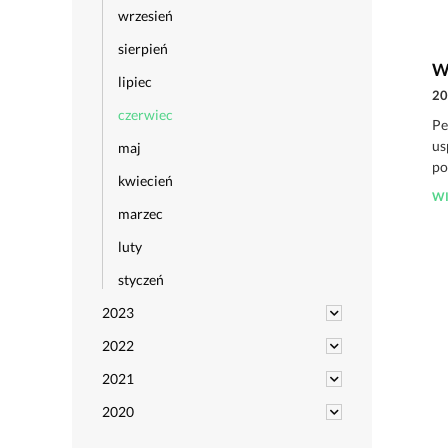
wrzesień
sierpień
W
lipiec
20
czerwiec
Pe
us
maj
po
kwiecień
WI
marzec
luty
styczeń
2023
2022
2021
2020