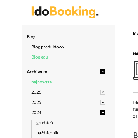
Bl
Blog
Blog produktowy
NA
Blog edu
Archiwum
najnowsze
2026
2025
Id
fu
2024
za
grudzień
październik
B