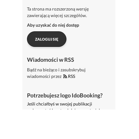
Ta strona ma rozszerzoną wersję
zawierającą więcej szczegółów.
Aby uzyskać do niej dostęp
ZALOGUJ SIĘ
Wiadomości w RSS
Bądź na bieżąco i zasubskrybuj
wiadomości przez
RSS
Potrzebujesz logo IdoBooking?
Jeśli chciałbyś w swojej publikacji
wykorzystać logotyp lub inne materiały
IdoSell Booking zapraszamy do ich
pobrania.