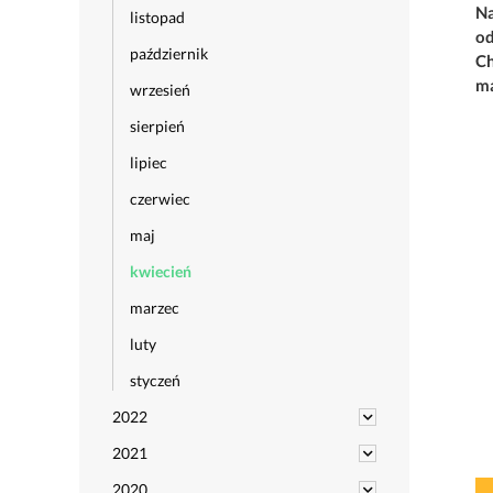
Na
listopad
od
październik
Ch
ma
wrzesień
sierpień
lipiec
czerwiec
maj
kwiecień
marzec
luty
styczeń
2022
2021
2020