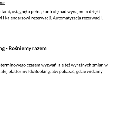
ger
ntami, osiągnęło pełną kontrolę nad wynajmem dzięki
i kalendarzowi rezerwacji. Automatyzacja rezerwacji,
ng - Rośniemy razem
koterminowego czasem wyzwań, ale też wyraźnych zmian w
całej platformy IdoBooking, aby pokazać, gdzie widzimy