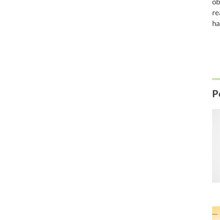
ob
re
ha
P