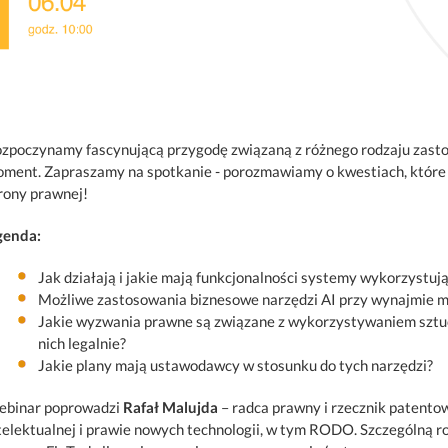
zpoczynamy fascynującą przygodę związaną z różnego rodzaju zastos
ment. Zapraszamy na spotkanie - porozmawiamy o kwestiach, które m
rony prawnej!
genda:
Jak działają i jakie mają funkcjonalności systemy wykorzystują
Możliwe zastosowania biznesowe narzędzi AI przy wynajmie m
Jakie wyzwania prawne są związane z wykorzystywaniem sztuczn
nich legalnie?
Jakie plany mają ustawodawcy w stosunku do tych narzędzi?
binar poprowadzi
Rafał Malujda
– radca prawny i rzecznik patentow
telektualnej i prawie nowych technologii, w tym RODO. Szczególną r