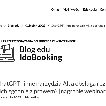
O nas
Możliwości
Edukacja
Cen
og
Blog edu
Kwiecień 2023
ChatGPT i inne narzędzia AI, a obsługa r
JLEPSZE ROZWIĄZANIA DO SPRZEDAŻY W INTERNECIE
Blog edu
IdoBooking
hatGPT i inne narzędzia AI, a obsługa reze
ich zgodnie z prawem? [nagranie webina
 kwietnia 2023
Marketing