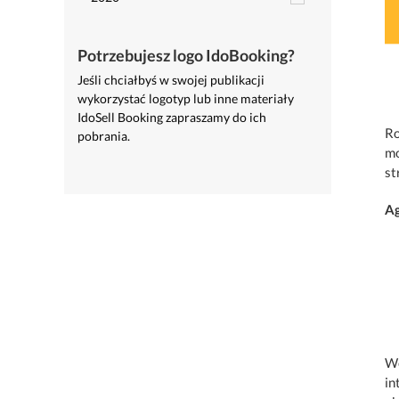
Potrzebujesz logo IdoBooking?
Jeśli chciałbyś w swojej publikacji
wykorzystać logotyp lub inne materiały
IdoSell Booking zapraszamy do ich
Ro
pobrania.
mo
st
A
We
in