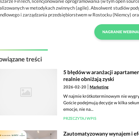
szarze FinTech, licencjonowanie oprogramowania (w tym open sourc
alizowanych w metodykach zwinnych (agile). Absolwent studiów p
ndlowego i zarządzania przedsiębiorstwem w Rostocku (Niemcy) ora
NAGRANIE WEBINA
owiązane treści
5 błędów w aranżacji apartame
realnie obniżają zyski
2026-02-20
Marketing
W najmie krótkoterminowym nie wygrywa 
Goście podejmują decyzje w kilka sekund
emocje, nie na...
PRZECZYTAJ WPIS
Zautomatyzowany wynajem i efe