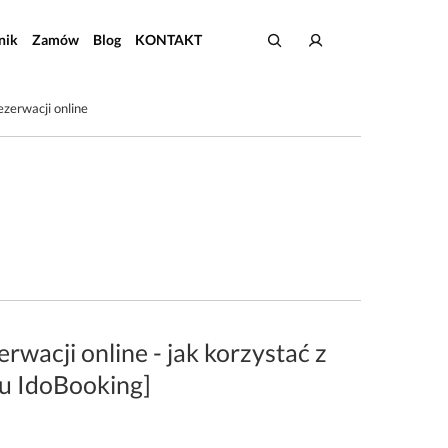
nik
Zamów
Blog
KONTAKT
ezerwacji online
rwacji online - jak korzystać z
ru IdoBooking]